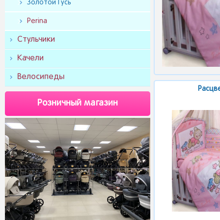
Золотой Гусь
Perina
Стульчики
Качели
Велосипеды
Расцв
Розничный магазин