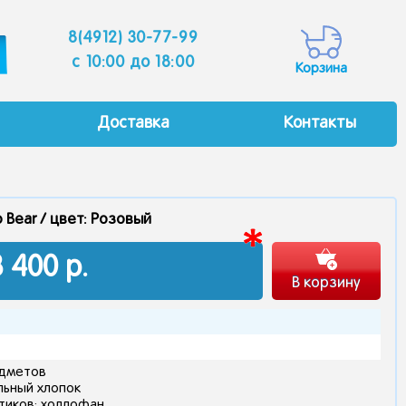
8(4912) 30-77-99
c 10:00 до 18:00
Корзина
Доставка
Контакты
 Bear /
цвет: Розовый
3 400
р.
В корзину
едметов
льный хлопок
тиков: холлофан