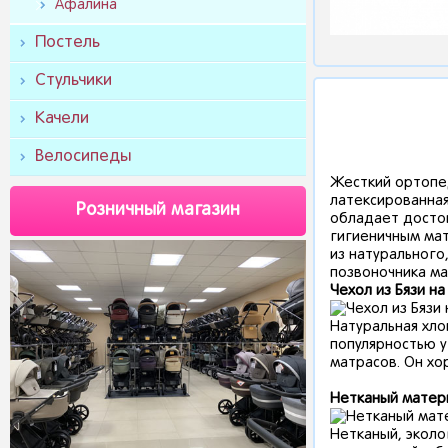
Афалина
Постель
Стульчики
Качели
Велосипеды
Жесткий ортопед
латексированная
Розничный магазин
обладает достои
гигиеничным мат
из натурального
позвоночника ма
Чехол из Бязи на
Натуральная хло
популярностью у
матрасов. Он хо
Нетканый матери
Нетканый, эколо