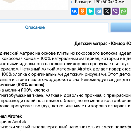
Размер: 1190х600х50 мм.
Описание
Детский матрас - Юниор (Ю-
ический матрас на основе плиты из кокосового волокна идеа
 кокосовая койра – 100% натуральный материал, который не д
нствами идеального наполнителя: хорошо пропускает воздух, 
ериалом. Нетканый мягкий материал Airotek делает поверхно
, 100% хлопка с оригинальными детскими рисунками. Этот дет
лыша и станет залогом здорового сна. Рекомендуется для детей
 молнии (100% хлопок)
пчатобумажная ткань, мягкая и довольно прочная, с прекрасн
 производителей постельного белья, но не менее востребован
рошо пропускает воздух, легко впитывает и хорошо испаряет в
ал Airotek
гически чистый гипоаллергенный наполнитель из смеси полиэф