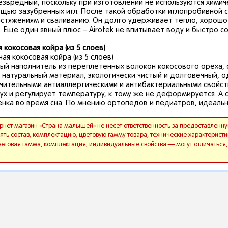
езвредный, поскольку при изготовлении не используются хими
щью зазубренных игл. После такой обработки иглопробивной с
стяжениям и сваливанию. Он долго удерживает тепло, хорошо
. Еще один явный плюс – Airotek не впитывает воду и быстро со
 кокосовая койра (из 5 слоев)
ый наполнитель из переплетенных волокон кокосового ореха, 
 натуральный материал, экологически чистый и долговечный, 
ительными антиаллергическими и антибактериальными свойствам
ух и регулирует температуру, к тому же не деформируется. А
нка во время сна. По мнению ортопедов и педиатров, идеаль
ет магазин «Страна малышей» не несет ответственность за предоставленную
ять состав, комплектацию, цветовую гамму товара, технические характеристи
цветовая гамма, комплектация, индивидуальные свойства — могут отличатьс