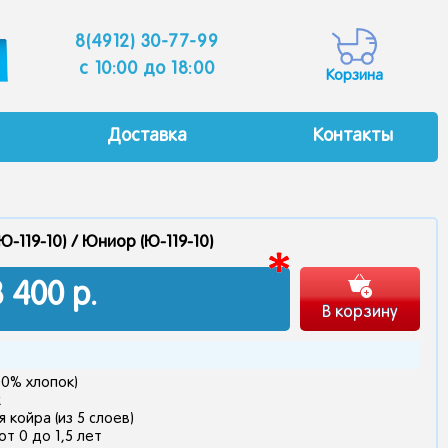
8(4912) 30-77-99
c 10:00 до 18:00
Корзина
Доставка
Контакты
Ю-119-10) /
Юниор (Ю-119-10)
3 400
р.
В корзину
00% хлопок)
k
 койра (из 5 слоев)
т 0 до 1,5 лет