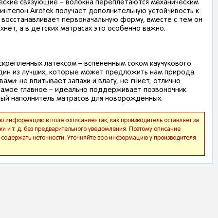
ческие связующие – волокна переплетаются механическим
интепон Airotek получает дополнительную устойчивость к
 восстанавливает первоначальную форму, вместе с тем он
хнет, а в детских матрасах это особенно важно.
скрепленных латексом – вспененным соком каучукового
один из лучших, которые может предложить нам природа.
и: не впитывает запахи и влагу, не гниет, отлично
 самое главное – идеально поддерживает позвоночник
ный наполнитель матрасов для новорожденных.
 информацию в поле «описание» так, как производитель оставляет за
ки и т. д. без предварительного уведомления. Поэтому описание
я, содержать неточности. Уточняйте всю информацию у производителя