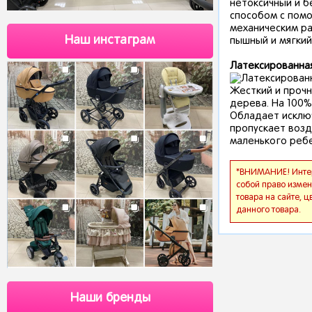
нетоксичный и б
способом с помо
механическим ра
Наш инстаграм
пышный и мягкий
Латексированная
Жесткий и прочн
дерева. На 100%
Обладает исключ
пропускает возд
маленького ребе
*ВНИМАНИЕ! Интерн
собой право измен
товара на сайте, 
данного товара.
Наши бренды