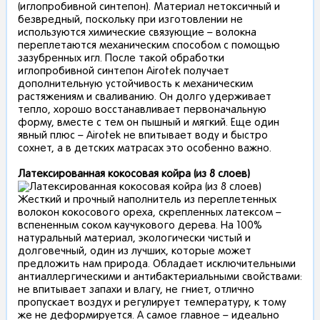
(иглопробивной синтепон). Материал нетоксичный и
безвредный, поскольку при изготовлении не
используются химические связующие – волокна
переплетаются механическим способом с помощью
зазубренных игл. После такой обработки
иглопробивной синтепон Airotek получает
дополнительную устойчивость к механическим
растяжениям и сваливанию. Он долго удерживает
тепло, хорошо восстанавливает первоначальную
форму, вместе с тем он пышный и мягкий. Еще один
явный плюс – Airotek не впитывает воду и быстро
сохнет, а в детских матрасах это особенно важно.
Латексированная кокосовая койра (из 8 слоев)
Жесткий и прочный наполнитель из переплетенных
волокон кокосового ореха, скрепленных латексом –
вспененным соком каучукового дерева. На 100%
натуральный материал, экологически чистый и
долговечный, один из лучших, которые может
предложить нам природа. Обладает исключительными
антиаллергическими и антибактериальными свойствами:
не впитывает запахи и влагу, не гниет, отлично
пропускает воздух и регулирует температуру, к тому
же не деформируется. А самое главное – идеально