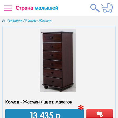
Гандылян
/ Комод - Жасмин
Комод - Жасмин /
цвет: махагон
13 435
р.